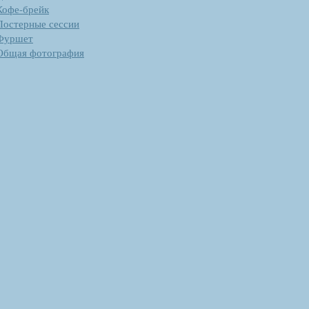
Кофе-брейк
Постерные сессии
Фуршет
Общая фотография