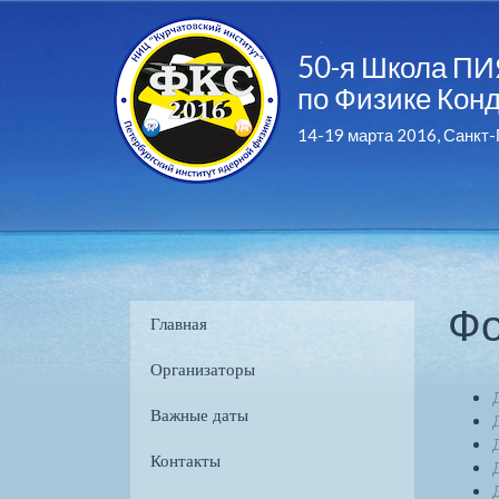
50-я Школа П
по Физике Кон
14-19 марта 2016, Санкт-
Фо
Главная
Организаторы
Важные даты
Контакты